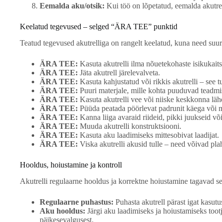
Eemalda aku/otsik:
Kui töö on lõpetatud, eemalda akutrell
Keelatud tegevused – selged “ÄRA TEE” punktid
Teatud tegevused akutrelliga on rangelt keelatud, kuna need suure
ÄRA TEE:
Kasuta akutrelli ilma nõuetekohaste isikukaitse
ÄRA TEE:
Jäta akutrell järelevalveta.
ÄRA TEE:
Kasuta kahjustatud või rikkis akutrelli – see t
ÄRA TEE:
Puuri materjale, mille kohta puuduvad teadm
ÄRA TEE:
Kasuta akutrelli vee või niiske keskkonna lähed
ÄRA TEE:
Püüda peatada pöörlevat padrunit käega või
ÄRA TEE:
Kanna liiga avaraid riideid, pikki juukseid võ
ÄRA TEE:
Muuda akutrelli konstruktsiooni.
ÄRA TEE:
Kasuta aku laadimiseks mittesobivat laadijat.
ÄRA TEE:
Viska akutrelli akusid tulle – need võivad pla
Hooldus, hoiustamine ja kontroll
Akutrelli regulaarne hooldus ja korrektne hoiustamine tagavad sel
Regulaarne puhastus:
Puhasta akutrell pärast igat kasut
Aku hooldus:
Järgi aku laadimiseks ja hoiustamiseks tootj
päikesevalgusest.