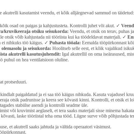
 akutrelli kasutamist veendu, et kõik alljärgnevad sammud on täidetud:
kõik osad on paigas ja kahjustusteta. Kontrolli juhet või akut. ✓
Veendu
ra/kruvikeeraja otsiku seisukorda:
Veendu, et otsik on terav, puhas ja
e otsik võib kahjustada nii tööriista kui ka töödeldavat materjali. ✓
Enn
ja ei nihkuks töö käigus. ✓
Puhasta tööala:
Eemalda tööpiirkonnast kõik 
 olemasolu ja seisukorda:
Hoolitseb selle eest, et kõik vajalikud isiku
ista akutrelli kasutusjuhendit:
Igal akutrellil on oma iseärasused, mis
öö puhul on hea ventilatsioon oluline.
at protseduuri.
kindlalt paigaldatud ja ei saa töö käigus nihkuda. Kasuta vajadusel kru
aja otsik padrunisse ja keera see kõvasti kinni. Kontrolli, et otsik ei lo
agades stabiilse asendi ja kontrolli seadme üle.
mist või kruvimist aeglaselt, et tera saaks materjali sisse minema hakata
kõvasti, laske tööriistal teha oma tööd. Liigne surve võib põhjustada te
se, et akutrell saaks jahtuda ja vältida operaatori väsimust.
ööpiirkonnast.