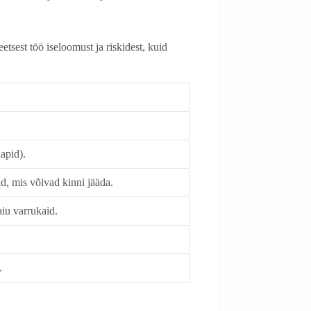
tsest töö iseloomust ja riskidest, kuid
apid).
id, mis võivad kinni jääda.
aiu varrukaid.
.