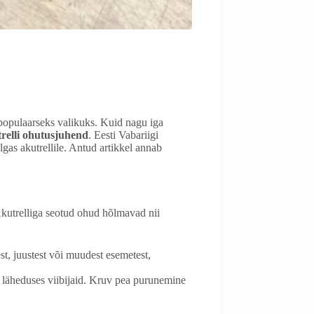
populaarseks valikuks. Kuid nagu iga
relli ohutusjuhend
. Eesti Vabariigi
gas akutrellile. Antud artikkel annab
 Akutrelliga seotud ohud hõlmavad nii
st, juustest või muudest esemetest,
õi läheduses viibijaid. Kruv pea purunemine