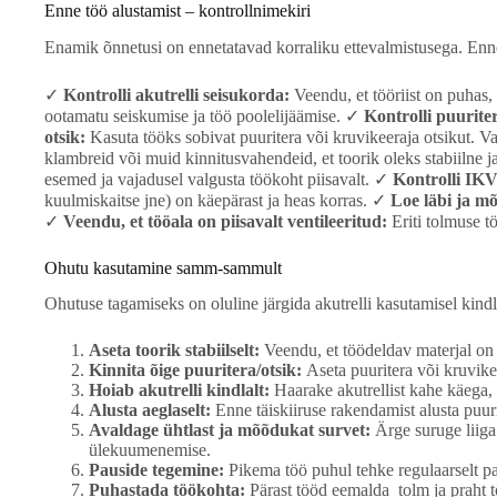
Enne töö alustamist – kontrollnimekiri
Enamik õnnetusi on ennetatavad korraliku ettevalmistusega. Enne
✓
Kontrolli akutrelli seisukorda:
Veendu, et tööriist on puhas, 
ootamatu seiskumise ja töö poolelijäämise. ✓
Kontrolli puurite
otsik:
Kasuta tööks sobivat puuritera või kruvikeeraja otsikut. Val
klambreid või muid kinnitusvahendeid, et toorik oleks stabiilne 
esemed ja vajadusel valgusta töökoht piisavalt. ✓
Kontrolli IKV
kuulmiskaitse jne) on käepärast ja heas korras. ✓
Loe läbi ja mõ
✓
Veendu, et tööala on piisavalt ventileeritud:
Eriti tolmuse t
Ohutu kasutamine samm-sammult
Ohutuse tagamiseks on oluline järgida akutrelli kasutamisel kindl
Aseta toorik stabiilselt:
Veendu, et töödeldav materjal on 
Kinnita õige puuritera/otsik:
Aseta puuritera või kruvikeer
Hoiab akutrelli kindlalt:
Haarake akutrellist kahe käega, t
Alusta aeglaselt:
Enne täiskiiruse rakendamist alusta puuri
Avaldage ühtlast ja mõõdukat survet:
Ärge suruge liiga 
ülekuumenemise.
Pauside tegemine:
Pikema töö puhul tehke regulaarselt pau
Puhastada töökohta:
Pärast tööd eemalda tolm ja praht t