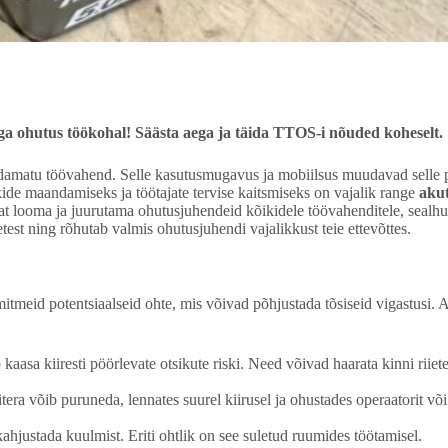
aga ohutus töökohal! Säästa aega ja täida TTOS-i nõuded koheselt.
ndamatu töövahend. Selle kasutusmugavus ja mobiilsus muudavad selle 
kide maandamiseks ja töötajate tervise kaitsmiseks on vajalik range
akut
t looma ja juurutama ohutusjuhendeid kõikidele töövahenditele, sealhul
test ning rõhutab valmis ohutusjuhendi vajalikkust teie ettevõttes.
mitmeid potentsiaalseid ohte, mis võivad põhjustada tõsiseid vigastusi.
aasa kiiresti pöörlevate otsikute riski. Need võivad haarata kinni riiete
itera võib puruneda, lennates suurel kiirusel ja ohustades operaatorit v
ustada kuulmist. Eriti ohtlik on see suletud ruumides töötamisel.