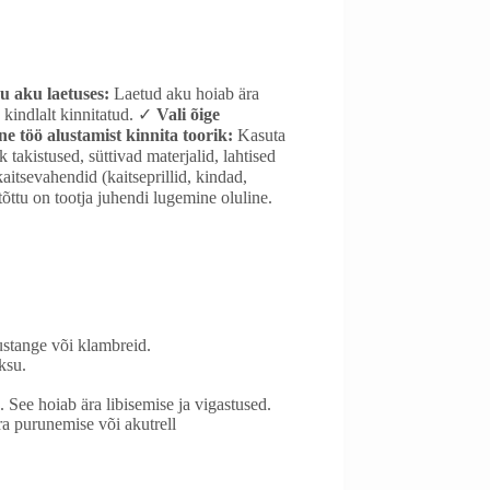
 aku laetuses:
Laetud aku hoiab ära
 kindlalt kinnitatud. ✓
Vali õige
e töö alustamist kinnita toorik:
Kasuta
takistused, süttivad materjalid, lahtised
kaitsevahendid (kaitseprillid, kindad,
tõttu on tootja juhendi lugemine oluline.
ustange või klambreid.
ksu.
. See hoiab ära libisemise ja vigastused.
ra purunemise või akutrell