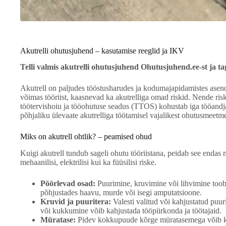
Akutrelli ohutusjuhend – kasutamise reeglid ja IKV
Telli valmis akutrelli ohutusjuhend Ohutusjuhend.ee-st ja t
Akutrell on paljudes tööstusharudes ja kodumajapidamistes ase
võimas tööriist, kaasnevad ka akutrelliga omad riskid. Nende ris
töötervishoiu ja tööohutuse seadus (TTOS) kohustab iga tööandja
põhjaliku ülevaate akutrelliga töötamisel vajalikest ohutusmeetme
Miks on akutrell ohtlik? – peamised ohud
Kuigi akutrell tundub sageli ohutu tööriistana, peidab see endas 
mehaanilisi, elektrilisi kui ka füüsilisi riske.
Pöörlevad osad:
Puurimine, kruvimine või lihvimine toob k
põhjustades haavu, murde või isegi amputatsioone.
Kruvid ja puuritera:
Valesti valitud või kahjustatud puur
või kukkumine võib kahjustada tööpiirkonda ja töötajaid.
Müratase:
Pidev kokkupuude kõrge müratasemega võib kahj