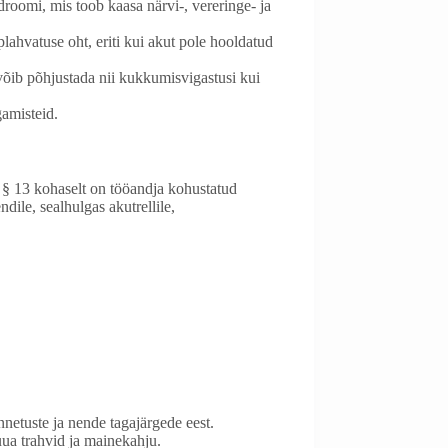
roomi, mis toob kaasa närvi-, vereringe- ja
lahvatuse oht, eriti kui akut pole hooldatud
 võib põhjustada nii kukkumisvigastusi kui
gamisteid.
 § 13 kohaselt on tööandja kohustatud
ile, sealhulgas akutrellile,
nnetuste ja nende tagajärgede eest.
uua trahvid ja mainekahju.