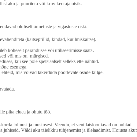
ist aku ja puuritera või kruvikeeraja otsik.
ndavad oluliselt õnnetuste ja vigastuste riski.
vahenditeta (kaitseprillid, kindad, kuulmiskaitse).
uleb koheselt parandusse või utiliseerimisse saata.
ised või mis on mürgised.
uses, kui see pole spetsiaalselt selleks ette nähtud.
 mõne esemega.
i ehteid, mis võivad takerduda pöörlevate osade külge.
hvatada.
le pika eluea ja ohutu töö.
uskorda tolmust ja mustusest. Veendu, et ventilatsiooniavad on puhtad.
a juhiseid. Väldi aku täielikku tühjenemist ja ülelaadimist. Hoiusta aku