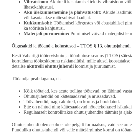
Vibratsioon:
Akutrelli kasutamisel tekkiv vibratsioon võib
lihasekahjustusi.
Aku ülekuumenemine ja plahvatusoht:
Akude laadimisel
või kasutatakse mittesobivat laadijat.
Kukkumisoht:
Töötamisel kõrgustes või ebastabiilsel pinn
ka tööriista kahjustusi.
Materjali purunemine:
Puurimisel võivad materjalist lenn
Õigusaktid ja tööandja kohustused – TTOS § 13, ohutusjuhendi
Eesti Vabariigi töötervishoiu ja tööohutuse seadus (TTOS) säte
korraldama töökeskkonna riskianalüüsi, mille alusel koostatakse 
detailse
akutrelli ohutusjuhendi
loomist ja juurutamist.
Tööandja peab tagama, et:
Kõik töötajad, kes acute trelliga töötavad, on läbinud vast
Ohutusjuhendid on kättesaadavad ja arusaadavad.
Töövahendid, nagu akutrell, on korras ja hooldatud.
Ette on nähtud ning kättesaadavad nõuetekohased isikukai
Regulaarselt kontrollitakse ohutusjuhendite täitmist ja ajak
Ohutusjuhendi olemasolu ei ole pelgalt formaalsus, vaid see on el
Puuduliku ohutusjuhendi või selle mittejärgimise korral on tööand