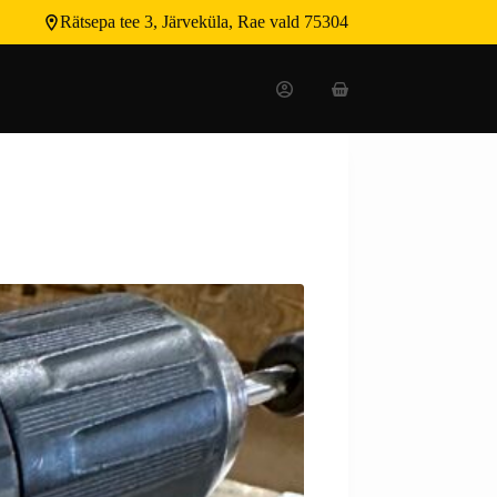
Rätsepa tee 3, Järveküla, Rae vald 75304