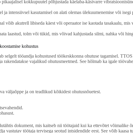
 pikaajalisel kokkupuutel põhjustada käelaba-käsivarre vibratsioonisünd
 ja intensiivsel kasutamisel on alati olemas ülekuumenemise või isegi p
al võib akutrell libiseda käest või operaator ise kaotada tasakaalu, mis
ata laastud, tolm või tükid, mis võivad kahjustada silmi, nahka või hin
 koostamise kohustus
stab selgelt tööandja kohustused töökeskkonna ohutuse tagamisel. TTOS
ja rakendatakse vajalikud ohutusmeetmed. See hõlmab ka igale töövahend
ava väljaõppe ja on teadlikud kõikidest ohutusnõuetest.
tsevahendid.
ohasust.
utähtis dokument, mis kaitseb nii töötajaid kui ka ettevõtet võimalike õ
ja vastutav töötaja tervisega seotud intsidendide eest. See võib kaasa t