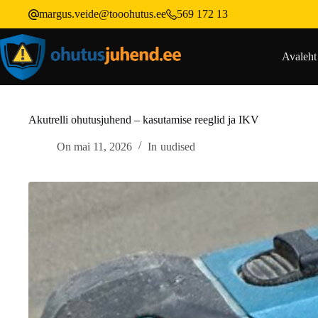
margus.veide@tooohutus.ee
569 172 13
Avaleht
Akutrelli ohutusjuhend – kasutamise reeglid ja IKV
On
mai 11, 2026
In
uudised