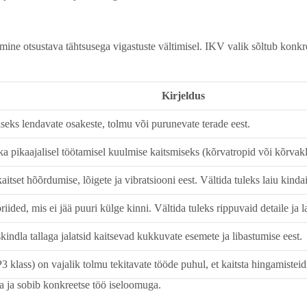
ine otsustava tähtsusega vigastuste vältimisel. IKV valik sõltub konkree
Kirjeldus
seks lendavate osakeste, tolmu või purunevate terade eest.
a pikaajalisel töötamisel kuulmise kaitsmiseks (kõrvatropid või kõrvakl
tset hõõrdumise, lõigete ja vibratsiooni eest. Vältida tuleks laiu kinda
iided, mis ei jää puuri külge kinni. Vältida tuleks rippuvaid detaile ja l
indla tallaga jalatsid kaitsevad kukkuvate esemete ja libastumise eest.
klass) on vajalik tolmu tekitavate tööde puhul, et kaitsta hingamisteid
ta ja sobib konkreetse töö iseloomuga.