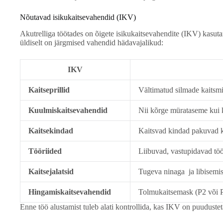
Nõutavad isikukaitsevahendid (IKV)
Akutrelliga töötades on õigete isikukaitsevahendite (IKV) kasutam
üldiselt on järgmised vahendid hädavajalikud:
IKV
Kaitseprillid
Vältimatud silmade kaitsmi
Kuulmiskaitsevahendid
Nii kõrge mürataseme kui k
Kaitsekindad
Kaitsvad kindad pakuvad kai
Tööriided
Liibuvad, vastupidavad töör
Kaitsejalatsid
Tugeva ninaga ja libisemisk
Hingamiskaitsevahendid
Tolmukaitsemask (P2 või P3 
Enne töö alustamist tuleb alati kontrollida, kas IKV on puuduste